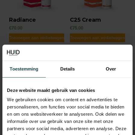
Radiance
C25 Cream
€
70.00
€
75.00
Toevoegen aan winkelwagen
Toevoegen aan winkelwagen
Toestemming
Details
Over
Deze website maakt gebruik van cookies
We gebruiken cookies om content en advertenties te
personaliseren, om functies voor social media te bieden
en om ons websiteverkeer te analyseren. Ook delen we
Pigment Solution
Skinbiotic Fluide
informatie over uw gebruik van onze site met onze
Fluid SPF 50
€
95.00
partners voor social media, adverteren en analyse. Deze