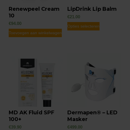
Renewpeel Cream
LipDrink Lip Balm
10
€
21.00
€
94.00
Dit
Opties selecteren
Toevoegen aan winkelwagen
product
heeft
meerdere
variaties.
Deze
optie
kan
gekozen
worden
op
MD AK Fluid SPF
Dermapen® – LED
de
100+
Masker
productpagin
€
39.90
€
499.00