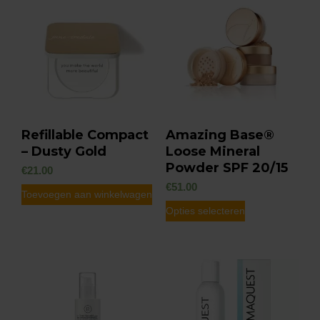
Refillable Compact
Amazing Base®
– Dusty Gold
Loose Mineral
Powder SPF 20/15
€
21.00
€
51.00
Toevoegen aan winkelwagen
Dit
Opties selecteren
product
heeft
meerdere
variaties.
Deze