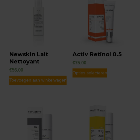
variaties.
Deze
optie
kan
gekozen
worden
Newskin Lait
Activ Retinol 0.5
op
Nettoyant
€
75.00
de
€
56.00
Dit
Opties selecteren
productpagin
Toevoegen aan winkelwagen
product
heeft
meerdere
variaties.
Deze
optie
kan