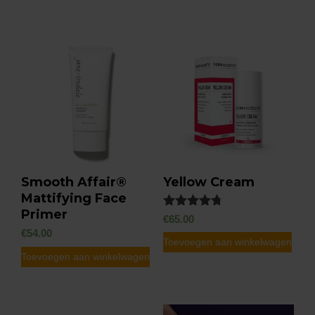
Smooth Affair®
Yellow Cream
Mattifying Face
Primer
Gewaardeerd
€
65.00
4.67
€
54.00
uit 5
Toevoegen aan winkelwagen
Toevoegen aan winkelwagen