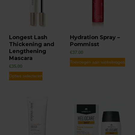
Longest Lash
Hydration Spray –
Thickening and
Pommisst
Lengthening
€
37.00
Mascara
Toevoegen aan winkelwagen
€
35.00
Dit
Opties selecteren
product
heeft
meerdere
variaties.
Deze
optie