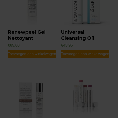
optie
kan
gekozen
worden
Renewpeel Gel
Universal
op
Nettoyant
Cleansing Oil
de
€
65.00
€
43.95
productpagin
Toevoegen aan winkelwagen
Toevoegen aan winkelwagen