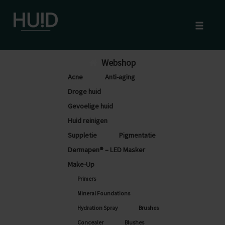
Toggle
naviga
Skip
Webshop
to
Acne
Anti-aging
content
Droge huid
Gevoelige huid
Huid reinigen
Suppletie
Pigmentatie
Dermapen® – LED Masker
Make-Up
Primers
Mineral Foundations
Hydration Spray
Brushes
Concealer
Blushes