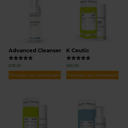
Advanced Cleanser
K Ceutic
Gewaardeerd
Gewaardeerd
€
38.00
€
60.00
5.00
5.00
uit 5
uit 5
Toevoegen aan winkelwagen
Toevoegen aan winkelwagen