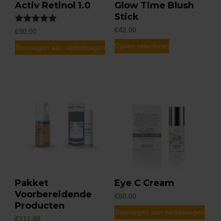
Activ Retinol 1.0
Glow Time Blush
Stick
€
42.00
Gewaardeerd
€
90.00
5.00
Dit
uit 5
Opties selecteren
Toevoegen aan winkelwagen
product
heeft
meerdere
variaties.
Deze
optie
kan
gekozen
worden
Pakket
Eye C Cream
op
Voorbereidende
€
60.00
de
Producten
Toevoegen aan winkelwagen
productpagin
€
111.00