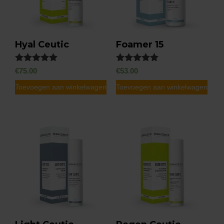
Hyal Ceutic
Foamer 15
Gewaardeerd
Gewaardeerd
€
75.00
€
53.00
4.88
5.00
uit 5
uit 5
Toevoegen aan winkelwagen
Toevoegen aan winkelwagen