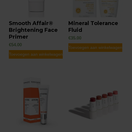
kan
gekozen
worden
Smooth Affair®
Mineral Tolerance
op
Brightening Face
Fluid
de
Primer
€
35.00
productpagina
€
54.00
Toevoegen aan winkelwagen
Toevoegen aan winkelwagen