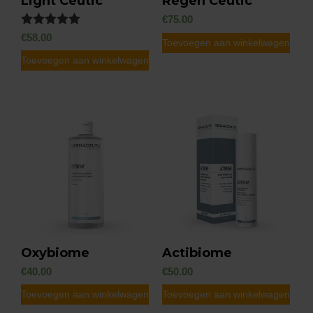
Light Ceutic
Regen Ceutic
€
75.00
Gewaardeerd
€
58.00
Toevoegen aan winkelwagen
4.92
uit 5
Toevoegen aan winkelwagen
Oxybiome
Actibiome
€
40.00
€
50.00
Toevoegen aan winkelwagen
Toevoegen aan winkelwagen