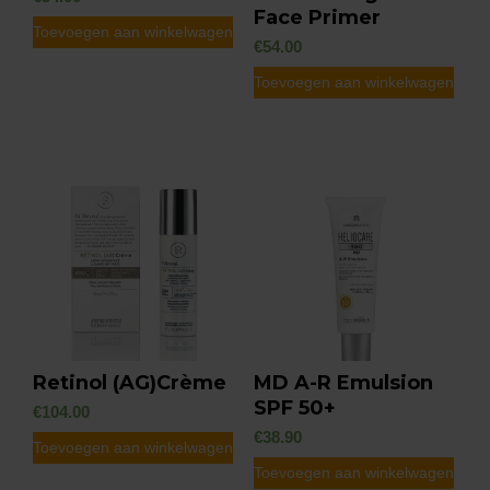
de
Face Primer
Toevoegen aan winkelwagen
productpagina
€
54.00
Toevoegen aan winkelwagen
Retinol (AG)Crème
MD A-R Emulsion
SPF 50+
€
104.00
€
38.90
Toevoegen aan winkelwagen
Toevoegen aan winkelwagen