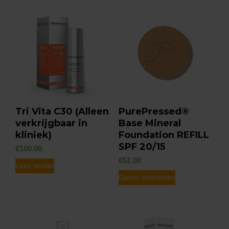
Tri Vita C30 (Alleen
PurePressed®
verkrijgbaar in
Base Mineral
kliniek)
Foundation REFILL
SPF 20/15
€
100.00
€
51.00
Lees verder
Dit
Opties selecteren
product
heeft
meerdere