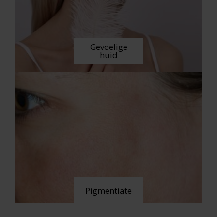
Gevoelige
huid
Pigmentiate