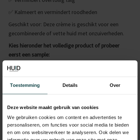
✅
Kalmeert en vermindert roodheden
Geschikt voor: Deze crème is geschikt voor een
gecombineerde of vette huid met onzuiverheden.
Kies hieronder het volledige product of probeer
eerst een sample:
A
Toevoegen aan winkelwagen
c
Toestemming
Details
Over
t
Categorie:
Dermaceutic
i
Tag:
dermaceutic
Deze website maakt gebruik van cookies
b
We gebruiken cookies om content en advertenties te
i
Beschrijving
Aanvullende informatie
personaliseren, om functies voor social media te bieden
o
en om ons websiteverkeer te analyseren. Ook delen we
m
informatie over uw gebruik van onze site met onze