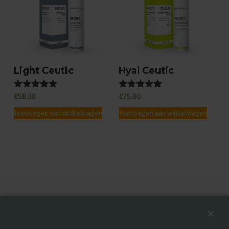
Light Ceutic
Hyal Ceutic
€
58.00
€
75.00
Gewaardeerd
Gewaardeerd
4.92
4.88
uit 5
uit 5
Toevoegen aan winkelwagen
Toevoegen aan winkelwagen