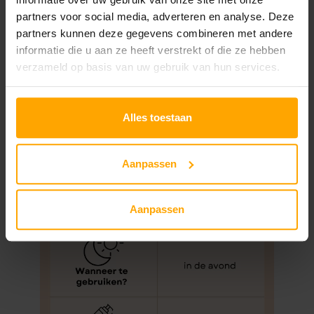
Beoordelingen (0)
e
partners voor social media, adverteren en analyse. Deze
partners kunnen deze gegevens combineren met andere
a
Beschrijving
informatie die u aan ze heeft verstrekt of die ze hebben
a
verzameld op basis van uw gebruik van hun services.
n
t
Alles toestaan
a
l
Aanpassen
Aanpassen