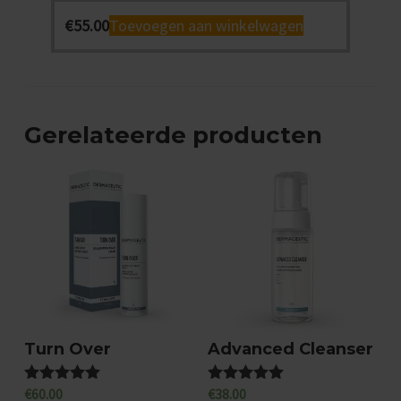
€
55.00
Toevoegen aan winkelwagen
Gerelateerde producten
Turn Over
Advanced Cleanser
€
60.00
€
38.00
Gewaardeerd
Gewaardeerd