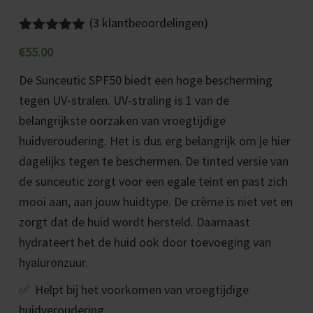
(
3
klantbeoordelingen)
Gewaardeerd
3
€
55.00
5.00
op 5
gebaseerd
De Sunceutic SPF50 biedt een hoge bescherming
op
klant
waarderinge
tegen UV-stralen. UV-straling is 1 van de
n
belangrijkste oorzaken van vroegtijdige
huidveroudering. Het is dus erg belangrijk om je hier
dagelijks tegen te beschermen. De tinted versie van
de sunceutic zorgt voor een egale teint en past zich
mooi aan, aan jouw huidtype. De crème is niet vet en
zorgt dat de huid wordt hersteld. Daarnaast
hydrateert het de huid ook door toevoeging van
hyaluronzuur.
✅
Helpt bij het voorkomen van vroegtijdige
huidveroudering