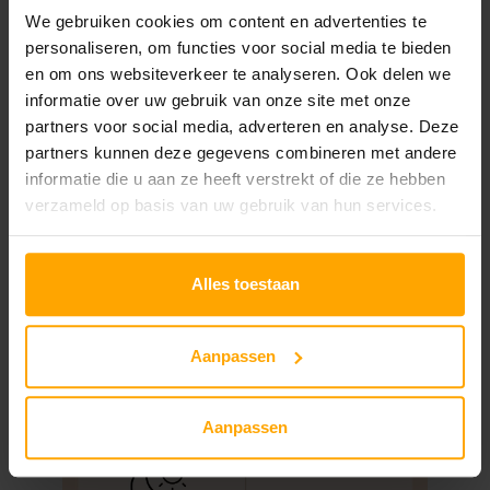
We gebruiken cookies om content en advertenties te
u
Beschrijving
Aanvullende informatie
personaliseren, om functies voor social media te bieden
t
en om ons websiteverkeer te analyseren. Ook delen we
i
Beoordelingen (3)
informatie over uw gebruik van onze site met onze
c
partners voor social media, adverteren en analyse. Deze
partners kunnen deze gegevens combineren met andere
5
Beschrijving
informatie die u aan ze heeft verstrekt of die ze hebben
0
verzameld op basis van uw gebruik van hun services.
+
a
Alles toestaan
a
n
t
Aanpassen
a
l
Aanpassen