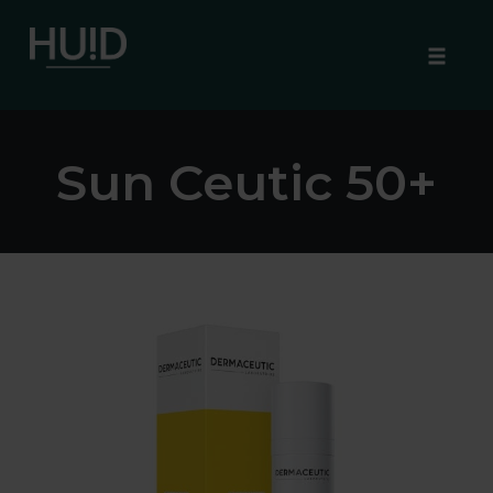
Toggle
naviga
Skip
to
Sun Ceutic 50+
content