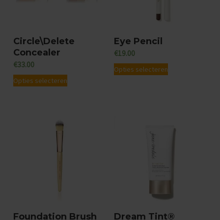
Circle\Delete
Eye Pencil
Concealer
€
19.00
€
33.00
D
Opties selecteren
D
Opties selecteren
i
i
t
t
p
p
r
r
o
o
d
d
u
u
c
c
t
t
h
Foundation Brush
Dream Tint®