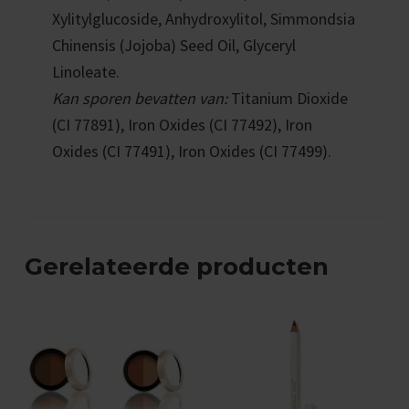
o
Xylitylglucoside, Anhydroxylitol, Simmondsia
u
Chinensis (Jojoba) Seed Oil, Glyceryl
n
Linoleate.
Kan sporen bevatten van:
Titanium Dioxide
d
(CI 77891), Iron Oxides (CI 77492), Iron
a
Oxides (CI 77491), Iron Oxides (CI 77499).
t
i
o
n
Gerelateerde producten
a
a
n
t
a
l