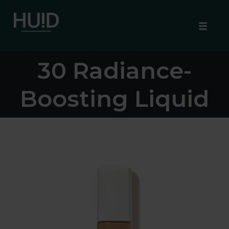
Skintuition SPF
Toggle
naviga
Skip
30 Radiance-
to
content
Boosting Liquid
Foundation