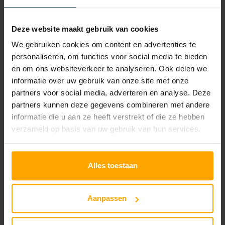
n
S
Deze website maakt gebruik van cookies
Beschrijving
P
We gebruiken cookies om content en advertenties te
F
personaliseren, om functies voor social media te bieden
Hoe te gebruiken:
3
en om ons websiteverkeer te analyseren. Ook delen we
Bereid de huid voor met een moisturizer
informatie over uw gebruik van onze site met onze
0
en/of de Smooth Affair Face Primer. Goed
partners voor social media, adverteren en analyse. Deze
R
schudden voor gebruik. Breng 1 à 2 pompjes
partners kunnen deze gegevens combineren met andere
a
informatie die u aan ze heeft verstrekt of die ze hebben
aan op de hand. Gebruik je vingers of de
d
verzameld op basis van uw gebruik van hun services.
Multiuse Blending Brush om de foundation
i
gelijkmatig op de huid aan te brengen en te
a
blenden.
Alles toestaan
n
c
Tips van onze huidtherapeuten:
Aanpassen
Gebruik je favoriete Jane Iredale-kwast en
e
breng de foundation dekkend aan op
-