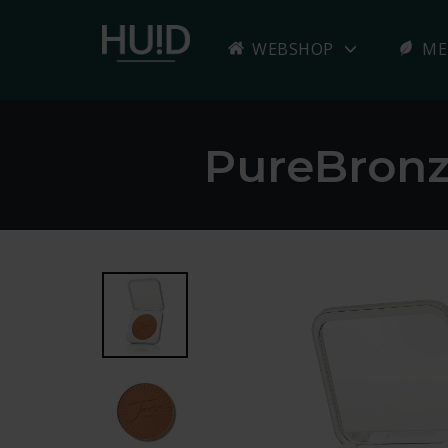
WEBSHOP
ME
Skip
to
PureBronz
content