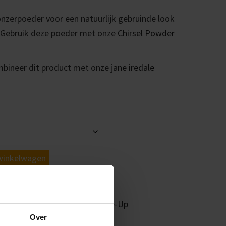
nzerpoeder voor een natuurlijk gebruinde look
 Gebruik deze poeder met onze
Chirsel Powder
Combineer dit product met onze
jane iredale
winkelwagen
e Iredale
,
Make-Up
,
Oog Make-Up
Over