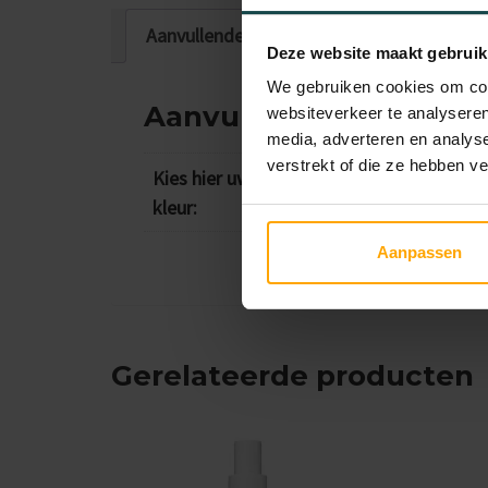
Aanvullende informatie
Beoordelingen
Deze website maakt gebruik
We gebruiken cookies om cont
Aanvullende informati
websiteverkeer te analyseren
media, adverteren en analys
verstrekt of die ze hebben v
Kies hier uw
Light, Medium, Dark
kleur:
Aanpassen
Gerelateerde producten