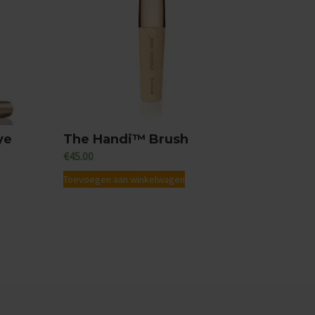
ye
The Handi™ Brush
€
45.00
Toevoegen aan winkelwagen