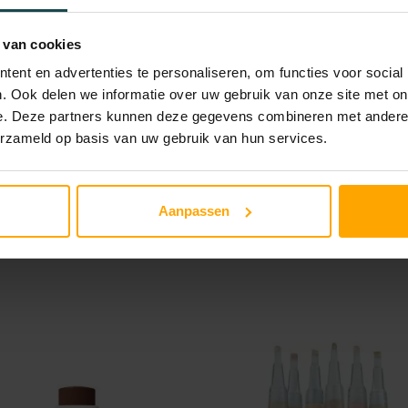
r
 (0)
o
 van cookies
n
ent en advertenties te personaliseren, om functies voor social
e
z
. Ook delen we informatie over uw gebruik van onze site met on
e. Deze partners kunnen deze gegevens combineren met andere i
e
erzameld op basis van uw gebruik van hun services.
M
a
t
Aanpassen
t
e
B
r
o
n
z