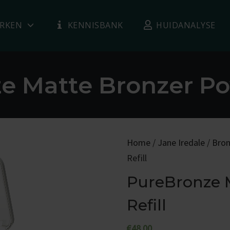
RKEN
KENNISBANK
HUIDANALYSE
e Matte Bronzer Pow
Home
/
Jane Iredale
/
Bron
Refill
PureBronze 
Refill
€
48.00