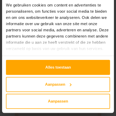
e
We gebruiken cookies om content en advertenties te
Beschrijving
Beoordelingen (5)
d
personaliseren, om functies voor social media te bieden
C
en om ons websiteverkeer te analyseren. Ook delen we
informatie over uw gebruik van onze site met onze
Beschrijving
l
partners voor social media, adverteren en analyse. Deze
e
partners kunnen deze gegevens combineren met andere
a
informatie die u aan ze heeft verstrekt of die ze hebben
n
verzameld op basis van uw gebruik van hun services.
s
e
Alles toestaan
r
a
Aanpassen
a
n
Aanpassen
t
a