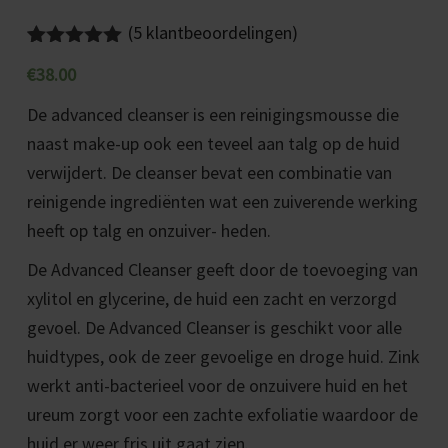
(
5
klantbeoordelingen)
Gewaardeerd
5
€
38.00
5.00
op 5
gebaseerd
De advanced cleanser is een reinigingsmousse die
op
klant
waarderinge
naast make-up ook een teveel aan talg op de huid
n
verwijdert. De cleanser bevat een combinatie van
reinigende ingrediënten wat een zuiverende werking
heeft op talg en onzuiver- heden.
De Advanced Cleanser geeft door de toevoeging van
xylitol en glycerine, de huid een zacht en verzorgd
gevoel. De Advanced Cleanser is geschikt voor alle
huidtypes, ook de zeer gevoelige en droge huid. Zink
werkt anti-bacterieel voor de onzuivere huid en het
ureum zorgt voor een zachte exfoliatie waardoor de
huid er weer fris uit gaat zien.