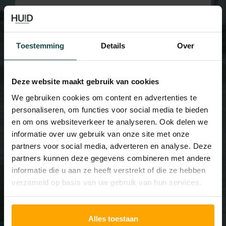
Wrinkles and weakened skin
Read more...
Toestemming
Details
Over
Deze website maakt gebruik van cookies
We gebruiken cookies om content en advertenties te
personaliseren, om functies voor social media te bieden
en om ons websiteverkeer te analyseren. Ook delen we
informatie over uw gebruik van onze site met onze
partners voor social media, adverteren en analyse. Deze
partners kunnen deze gegevens combineren met andere
informatie die u aan ze heeft verstrekt of die ze hebben
verzameld op basis van uw gebruik van hun services.
Fungal nails
Read more...
Alles toestaan