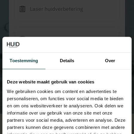
Laser huidverbetering
Laser schimmelnagels
Toestemming
Details
Over
Heb je nog vragen na het bekijken van deze
formulieren? Neem dan
contact
met ons
op.
Deze website maakt gebruik van cookies
We gebruiken cookies om content en advertenties te
personaliseren, om functies voor social media te bieden
en om ons websiteverkeer te analyseren. Ook delen we
informatie over uw gebruik van onze site met onze
partners voor social media, adverteren en analyse. Deze
Over ons
partners kunnen deze gegevens combineren met andere