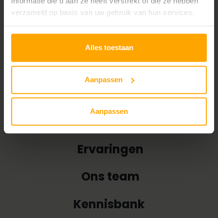
informatie die u aan ze heeft verstrekt of die ze hebben
Contact
verzameld op basis van uw gebruik van hun services.
Behandelingen
Alles toestaan
Huidproblemen
Aanpassen
Tarieven
Aanpassen
Webshop
Ervaringen
Ons team
Kennisbank