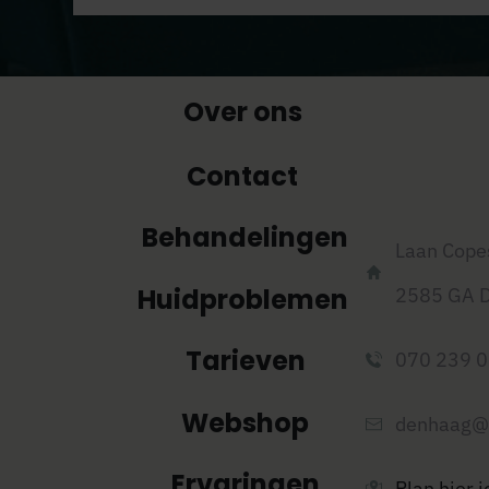
Over ons
Contact
Behandelingen
Laan Cope
Huidproblemen
2585 GA
Tarieven
070 239 
Webshop
denhaag@
Ervaringen
Plan hier 