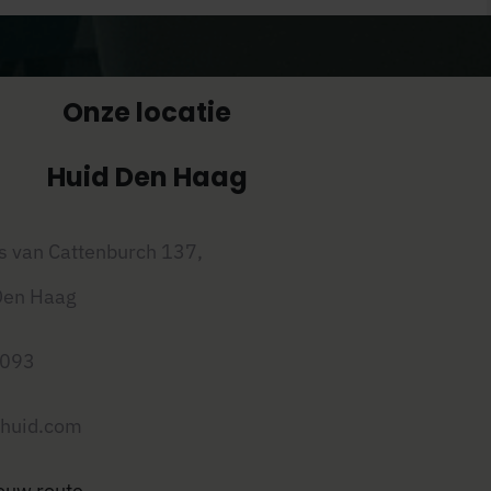
Onze locatie
Huid Den Haag
s van Cattenburch 137,
Den Haag
0093
huid.com
jouw route