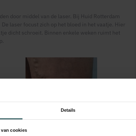
en door middel van de laser. Bij Huid Rotterdam
e laser focust zich op het bloed in het vaatje. Hier
atje dicht schroeit. Binnen enkele weken ruimt het
p.
Details
 van cookies