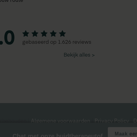
oorbehouden
|
Algemene voorwaarden
|
Privacy Policy
|
D
Maak ee
Chat met onze huidtherapeut
of