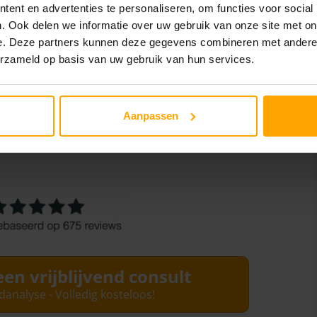
ent en advertenties te personaliseren, om functies voor social
. Ook delen we informatie over uw gebruik van onze site met on
e. Deze partners kunnen deze gegevens combineren met andere i
n, zie rechts spataderen die wij niet behandelen.
erzameld op basis van uw gebruik van hun services.
ehandelen met de laser, willen wij deze altijd graag
r namelijk veel verschillende uitingen zijn kan het
Aanpassen
n andere specialist. Mocht u al een andere specialist
n heeft gegeven, kunnen wij dit natuurlijk
een vrijblijvend consult
idanalyse - Volledig kosteloos!