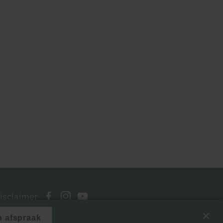
isclaimer
|
n afspraak