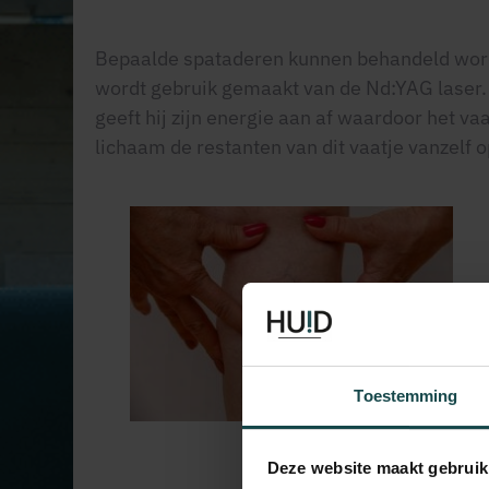
Bepaalde spataderen kunnen behandeld word
wordt gebruik gemaakt van de Nd:YAG laser. D
geeft hij zijn energie aan af waardoor het va
lichaam de restanten van dit vaatje vanzelf o
Toestemming
Deze website maakt gebruik