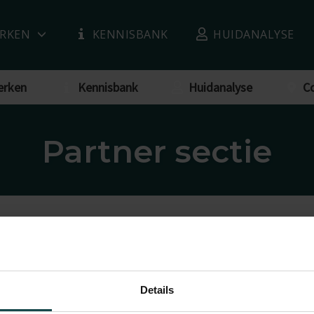
RKEN
KENNISBANK
HUIDANALYSE
erken
Kennisbank
Huidanalyse
C
Partner sectie
Details