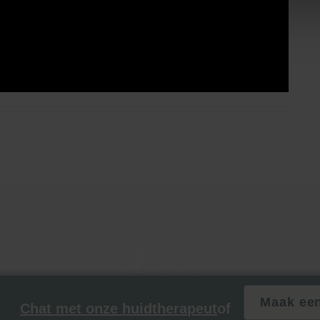
Maak een
Chat met onze huidtherapeut
of