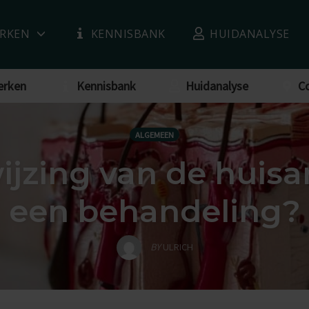
RKEN
KENNISBANK
HUIDANALYSE
erken
Kennisbank
Huidanalyse
C
ALGEMEEN
wijzing van de huisa
een behandeling?
BY
ULRICH