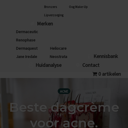
Bronzers
Oog Make-Up
Lipverzorging
Merken
Dermaceutic
Renophase
Dermaquest
Heliocare
Kennisbank
Jane Iredale
Neostrata
Huidanalyse
Contact
0 artikelen
ACNE
Beste dagcrème
voor acne.