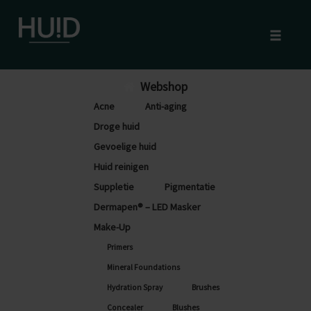
Toggle
naviga
Skip
Webshop
to
Acne
Anti-aging
content
Droge huid
Gevoelige huid
Huid reinigen
Suppletie
Pigmentatie
Dermapen® – LED Masker
Make-Up
Primers
Mineral Foundations
Hydration Spray
Brushes
Concealer
Blushes