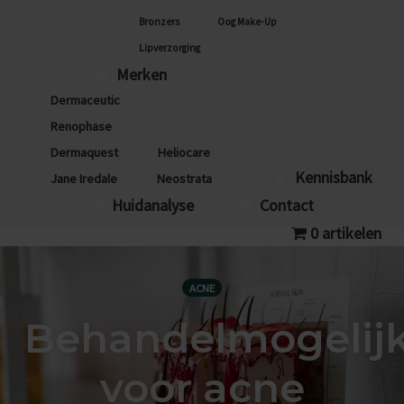
Bronzers
Oog Make-Up
Lipverzorging
Merken
Dermaceutic
Renophase
Dermaquest
Heliocare
Kennisbank
Jane Iredale
Neostrata
Huidanalyse
Contact
0 artikelen
ACNE
Behandelmogelij
voor acne