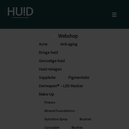
Toggle
naviga
Skip
Webshop
to
Acne
Anti-aging
content
Droge huid
Gevoelige huid
Huid reinigen
Suppletie
Pigmentatie
Dermapen® – LED Masker
Make-Up
Primers
Mineral Foundations
Hydration Spray
Brushes
Concealer
Blushes