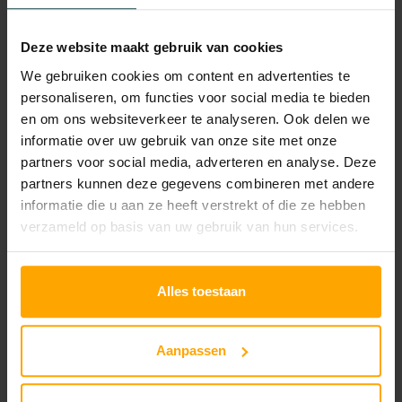
uitgevoerd. De minimale tussentijd is 2 weken. Bij
iedere behandeling evalueer ik de voortgang waarbij
Deze website maakt gebruik van cookies
mijn advies kan worden bijgesteld.
We gebruiken cookies om content en advertenties te
personaliseren, om functies voor social media te bieden
Acne en licht- en
en om ons websiteverkeer te analyseren. Ook delen we
informatie over uw gebruik van onze site met onze
lasertherapie
partners voor social media, adverteren en analyse. Deze
partners kunnen deze gegevens combineren met andere
Bij licht- en lasertherapie worden piepkleine gaatjes
informatie die u aan ze heeft verstrekt of die ze hebben
in de huid gemaakt. Ik gebruik daarvoor een
verzameld op basis van uw gebruik van hun services.
laserapparaat. De gaatjes die ik daarmee in de huid
maak, zorgen ervoor dat cellen uit de huidlagen
Alles toestaan
onder de opperhuid (link huidlagen) aan het werk
worden gezet. De huidstructuur wordt hierdoor
verbeterd. Met deze therapie kunnen ook littekens
Aanpassen
behandeld worden. Hoewel het misschien eng klinkt,