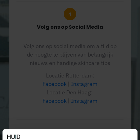
Volg ons op Social Media
Volg ons op social media om altijd op
de hoogte te blijven van belangrijk
nieuws en handige skincare tips
Locatie Rotterdam:
Facebook
|
Instagram
Locatie Den Haag:
Facebook
|
Instagram
Graag tot dan en nog een mooie dag