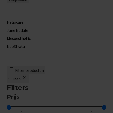
.
g
D
e
Heliocare
z
Jane Iredale
e
Mesoesthetic
o
NeoStrata
p
t
i
Filter producten
e
Sluiten
k
Filters
a
n
Prijs
g
e