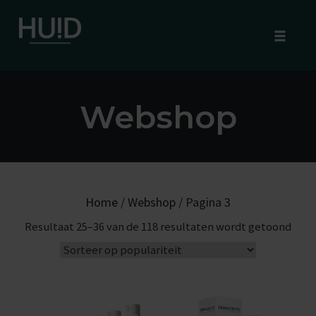
Toggle
naviga
Skip
to
Webshop
content
Home
/
Webshop
/ Pagina 3
G
Resultaat 25–36 van de 118 resultaten wordt getoond
e
s
o
r