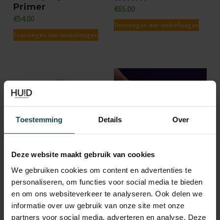
z
Primer
o
€
65.00
Gewaardeer
e
d
€
54.00
p
4.67
Toevoegen aan winkelwagen
o
uit 5
Toevoegen aan winkelwagen
t
p
i
t
e
i
k
e
a
k
n
a
Toestemming
Details
Over
g
n
e
g
Deze website maakt gebruik van cookies
k
e
o
Hydration Spray –
Emmagen Firm &
We gebruiken cookies om content en advertenties te
k
Balance
Glow Hydrogel Eye
personaliseren, om functies voor social media te bieden
z
o
Patches
en om ons websiteverkeer te analyseren. Ook delen we
€
37.00
e
€
65.00
informatie over uw gebruik van onze site met onze
z
Toevoegen aan winkelwagen
n
partners voor social media, adverteren en analyse. Deze