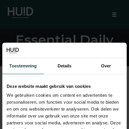
Toggle
naviga
Skip
Essential Daily
to
content
Cleanser
Toestemming
Details
Over
Deze website maakt gebruik van cookies
Geen producten gevonden die aan je
We gebruiken cookies om content en advertenties te
selectie voldoen.
personaliseren, om functies voor social media te bieden
en om ons websiteverkeer te analyseren. Ook delen we
informatie over uw gebruik van onze site met onze
partners voor social media, adverteren en analyse. Deze