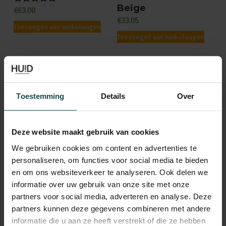
Beige
€
63.00
Gewaardeerd
5.00
€
33.05
uit 5
Toevoegen aan winkelwagen
Toevoegen aan winkelwagen
Toestemming
Details
Over
Deze website maakt gebruik van cookies
We gebruiken cookies om content en advertenties te
personaliseren, om functies voor social media te bieden
en om ons websiteverkeer te analyseren. Ook delen we
Age Active Fluid
Renewpeel Masque
informatie over uw gebruik van onze site met onze
SPF 50
€
92.00
partners voor social media, adverteren en analyse. Deze
€
36.00
Toevoegen aan winkelwagen
partners kunnen deze gegevens combineren met andere
Lees verder
informatie die u aan ze heeft verstrekt of die ze hebben