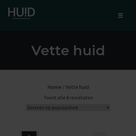
Toggle
naviga
Skip
to
Vette huid
content
Home
/ Vette huid
G
Toont alle 8 resultaten
e
s
o
r