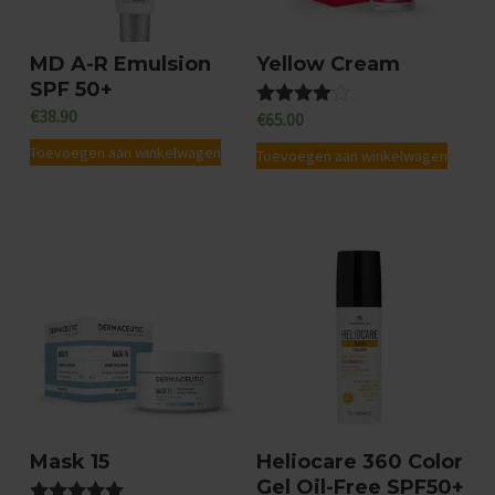
t
e
MD A-R Emulsion
Yellow Cream
i
SPF 50+
t
€
38.90
€
65.00
Gewaardeer
d
Toevoegen aan winkelwagen
4.67
Toevoegen aan winkelwagen
uit 5
Mask 15
Heliocare 360 Color
Gel Oil-Free SPF50+