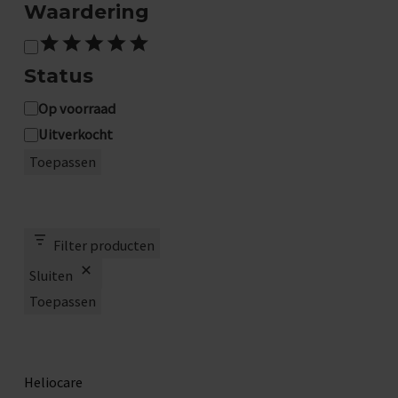
Waardering
W
Status
a
a
S
Op voorraad
Uitverkocht
r
t
Toepassen
d
a
e
t
r
u
Filter producten
i
s
Sluiten
n
Toepassen
g
Heliocare