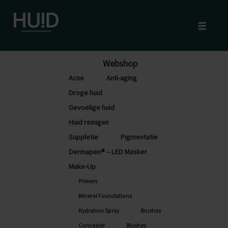
Toggle
naviga
Skip
Webshop
to
Acne
Anti-aging
content
Droge huid
Gevoelige huid
Huid reinigen
Suppletie
Pigmentatie
Dermapen® – LED Masker
Make-Up
Primers
Mineral Foundations
Hydration Spray
Brushes
Concealer
Blushes