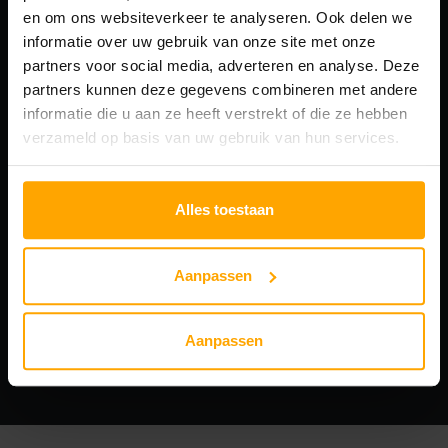
en om ons websiteverkeer te analyseren. Ook delen we
informatie over uw gebruik van onze site met onze
partners voor social media, adverteren en analyse. Deze
TAG
partners kunnen deze gegevens combineren met andere
informatie die u aan ze heeft verstrekt of die ze hebben
huid rotterdam
verzameld op basis van uw gebruik van hun services.
Alles toestaan
Aanpassen
Aanpassen