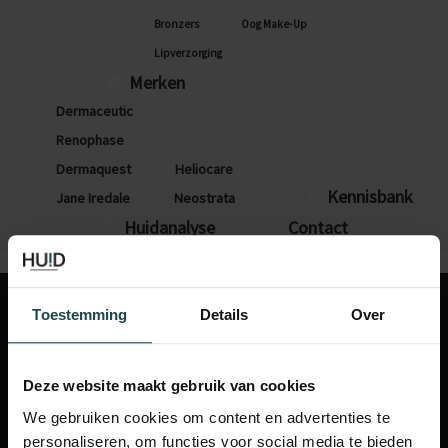
Bronzers
Oog Make-Up
Lipverzorging
Merken
Dermaceutic
Renophase
Dermaquest
Heliocare
Kennisbank
Jane Iredale
Neostrata
Huidanalyse
Contact
0 artikelen
Toestemming
Details
Over
Deze website maakt gebruik van cookies
We gebruiken cookies om content en advertenties te
personaliseren, om functies voor social media te bieden