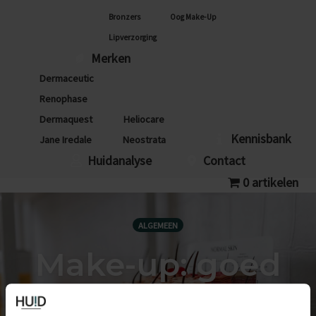
Bronzers
Oog Make-Up
Lipverzorging
Merken
Dermaceutic
Renophase
Dermaquest
Heliocare
Kennisbank
Jane Iredale
Neostrata
Huidanalyse
Contact
0 artikelen
ALGEMEEN
Make-up: goed
gereedschap is