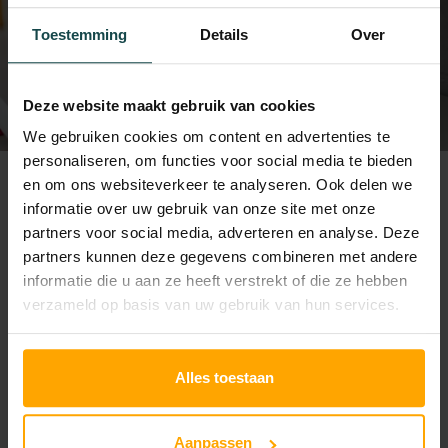
het halve werk
Toestemming
Details
Over
BY
ULRICH
Deze website maakt gebruik van cookies
We gebruiken cookies om content en advertenties te
personaliseren, om functies voor social media te bieden
en om ons websiteverkeer te analyseren. Ook delen we
Het goed aanbrengen van make-up kan voor veel
informatie over uw gebruik van onze site met onze
partners voor social media, adverteren en analyse. Deze
mensen een uitdaging zijn. Je kunt dit jezelf echter
partners kunnen deze gegevens combineren met andere
veel makkelijker maken door te investeren in goed
informatie die u aan ze heeft verstrekt of die ze hebben
gereedschap; in dit geval make-up kwasten. Goede
verzameld op basis van uw gebruik van hun services.
make-up kwasten zijn best wel een investering,
maar wanneer je deze goed verzorgt kunnen ze zo
Alles toestaan
tientallen jaren meegaan!
Er zijn verschillende make-up kwasten op de markt.
Aanpassen