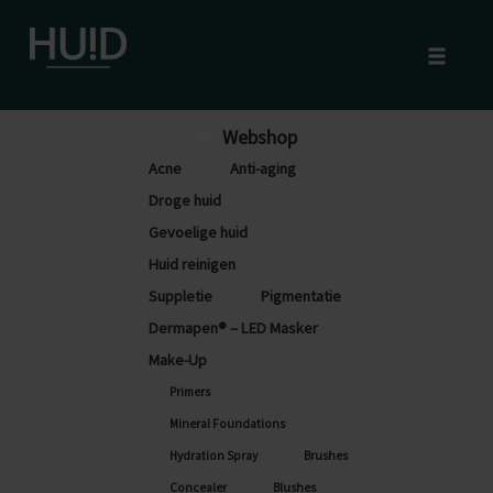
Toggle
naviga
Skip
Webshop
to
Acne
Anti-aging
content
Droge huid
Gevoelige huid
Huid reinigen
Suppletie
Pigmentatie
Dermapen® – LED Masker
Make-Up
Primers
Mineral Foundations
Hydration Spray
Brushes
Concealer
Blushes