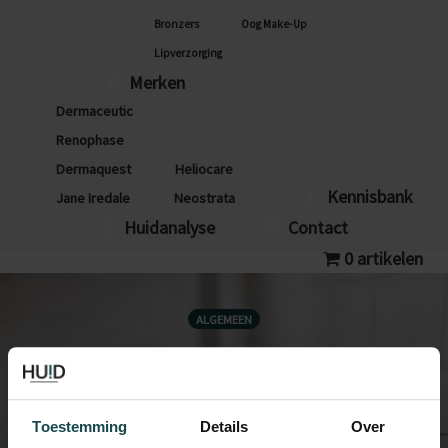
Bronzers
Oog Make-Up
Lipverzorging
Merken
Dermaceutic
Renophase
Dermaquest
Heliocare
Kennisbank
Jane Iredale
Neostrata
Huidanalyse
Contact
0 artikelen
ALGEMEEN
Is het normaal
dat je op de 5e
Toestemming
Details
Over