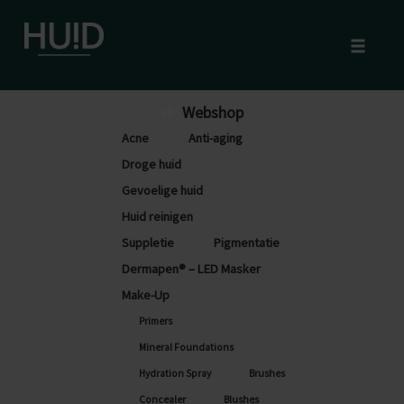
Toggle
naviga
Skip
Webshop
to
Acne
Anti-aging
content
Droge huid
Gevoelige huid
Huid reinigen
Suppletie
Pigmentatie
Dermapen® – LED Masker
Make-Up
Primers
Mineral Foundations
Hydration Spray
Brushes
Concealer
Blushes