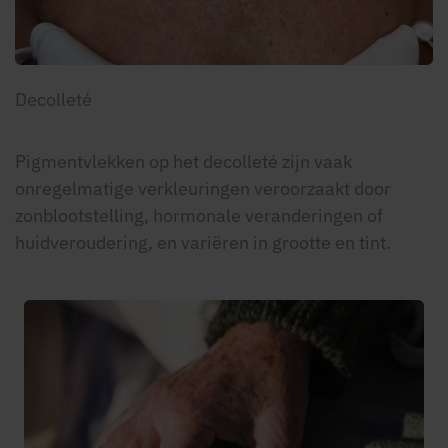
Decolleté
Pigmentvlekken op het decolleté zijn vaak
onregelmatige verkleuringen veroorzaakt door
zonblootstelling, hormonale veranderingen of
huidveroudering, en variëren in grootte en tint.