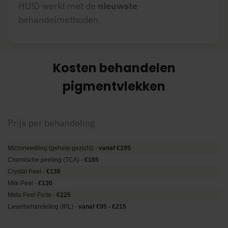
HU!D werkt met de
nieuwste
behandelmethoden
Kosten behandelen
pigmentvlekken
Prijs per behandeling
Microneedling (gehele gezicht) -
vanaf €195
Chemische peeling (TCA)
-
€185
Crystal Peel -
€130
Milk Peel -
€130
Mela Peel Forte
-
€225
Laserbehandeling (IPL)
-
vanaf €95 - €215