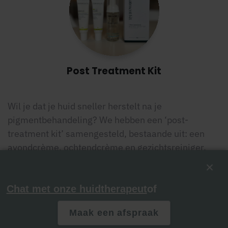
Post Treatment Kit
Wil je dat je huid sneller herstelt na je
pigmentbehandeling? We hebben een ‘post-
treatment kit’ samengesteld, bestaande uit: een
avondcrème, ochtendcrème en gezichtsreiniger.
Voor slechts € 29,95. Als je deze
huidverzorgingsproducten gebruikt tijdens je
dagroutine, dan ondersteun je het schilferproces én
Chat met onze huidtherapeut
of
verminder je huidirritatie.
Maak een afspraak