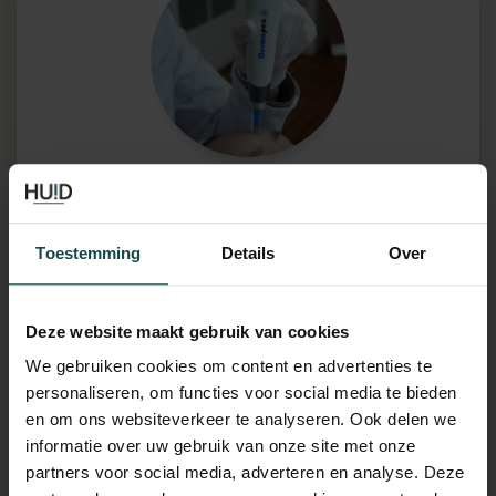
Microneedling
Toestemming
Details
Over
Met vibrerende naaldjes (Dermapen 4)
prikken we kleine gaatjes in je huid. Dit
stimuleert de doorbloeding, waardoor je huid
Deze website maakt gebruik van cookies
zichzelf natuurlijk herstelt.
We gebruiken cookies om content en advertenties te
personaliseren, om functies voor social media te bieden
en om ons websiteverkeer te analyseren. Ook delen we
informatie over uw gebruik van onze site met onze
Meest veilige behandeling
partners voor social media, adverteren en analyse. Deze
Geschikt voor elk huidtype:
van lichte tot donkere huid