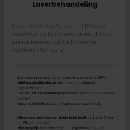
Laserbehandeling
Met de GentleMax Pro-laser of IPL-laser
verwarmen we je pigmentvlekken. Hierdoor
gaan ze kapot en voert je lichaam de
afgebroken ‘korrels’ af.
Zichtbaar resultaat:
pigment verdwijnt soms zelfs 100%
Huid beschadigt niet:
de laser bestraalt alléén je
pigmentvlekken
Slecht 1 tot 3 behandelingen:
afhankelijk van de hoeveelheid
pigment
Korte hersteltijd:
na 1 week kun je weer sporten e.d.
Alleen geschikt voor een lichte huid:
huidtype 1, 2 en 3 van
het Fitzpatrick-model
Niet mogelijk in de zomer:
je kunt pigment alleen laseren