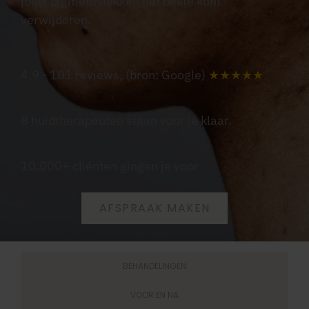
jouw pigmentvlekken het beste kunt
verwijderen.
4,9 - 101 reviews, (bron: Google)
★★★★★
8 huidtherapeuten staan voor je klaar.
10.000+ cliënten gingen je voor
AFSPRAAK MAKEN
BEHANDELINGEN
VOOR EN NA