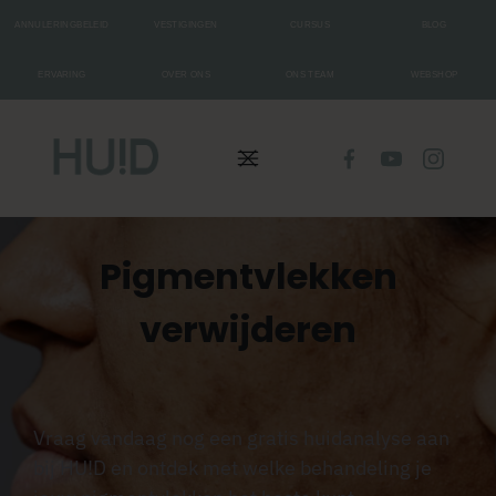
ANNULERINGBELEID
VESTIGINGEN
CURSUS
BLOG
ERVARING
OVER ONS
ONS TEAM
WEBSHOP
Pigmentvlekken
verwijderen
Vraag vandaag nog een gratis huidanalyse aan
bij HU!D en ontdek met welke behandeling je