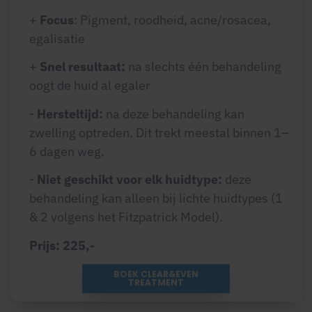
+
Focus
: Pigment, roodheid, acne/rosacea,
egalisatie
+
Snel resultaat:
na slechts één behandeling
oogt de huid al egaler
-
Hersteltijd:
na deze behandeling kan
zwelling optreden.
Dit trekt meestal binnen 1–
6 dagen weg.
-
Niet g
eschikt voor elk huidtype:
deze
behandeling kan alleen bij lichte huidtypes (
1
& 2 volgens het Fitzpatrick Model).
Prijs: 225,-
BOEK CLEAR&EVEN
TREATMENT