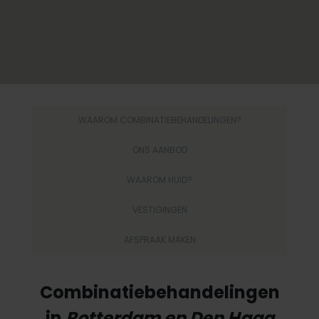
WAAROM COMBINATIEBEHANDELINGEN?
ONS AANBOD
WAAROM HUID?
VESTIGINGEN
AFSPRAAK MAKEN
Combinatiebehandelingen
in
Rotterdam en Den Haag