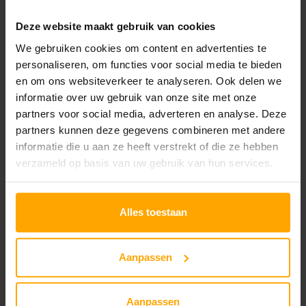
Deze website maakt gebruik van cookies
We gebruiken cookies om content en advertenties te
Firm & Lift Laser – IPL + FRAX
personaliseren, om functies voor social media te bieden
Voor wie alles uit de kast wilt halen. Deze
en om ons websiteverkeer te analyseren. Ook delen we
krachtige anit-aging behandeling pakt pigment
informatie over uw gebruik van onze site met onze
intensief aan en stimuleert collageen.
partners voor social media, adverteren en analyse. Deze
partners kunnen deze gegevens combineren met andere
+
Focus
: anti-aging, pigment
informatie die u aan ze heeft verstrekt of die ze hebben
verzameld op basis van uw gebruik van hun services.
+
Herstel jouw zonschade:
de krachtpatser
voor pigment en huidveroudering
-
Hersteltijd:
na deze behandeling kan milde
Alles toestaan
zwelling optreden. Dit trekt meestal binnen 2-
6 dagen weg.
Aanpassen
-
Niet geschikt voor elk huidtype:
deze
behandeling kan alleen bij lichte huidtypes (1
Aanpassen