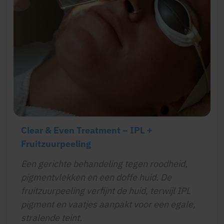
Clear & Even Treatment – IPL +
Fruitzuurpeeling
Een gerichte
behandeling tegen roodheid,
pigmentvlekken en een doffe huid.
De
fruitzuurpeeling verfijnt de huid, terwijl IPL
pigment en vaatjes aanpakt voor een egale,
stralende teint.