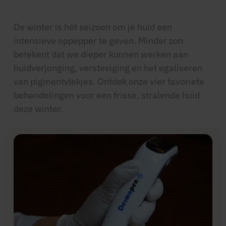
De winter is hét seizoen om je huid een
intensieve oppepper te geven. Minder zon
betekent dat we dieper kunnen werken aan
huidverjonging, versteviging en het egaliseren
van pigmentvlekjes. Ontdek onze vier favoriete
behandelingen voor een frisse, stralende huid
deze winter.