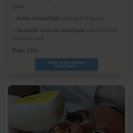
glow
.
+
Korte hersteltijd:
slechts 2-4 dagen
+
Geschikt voor elk huidtype:
van lichte tot
donkere huid
Prijs: 225,-
BOEK GLOW RENEW
TREATMENT