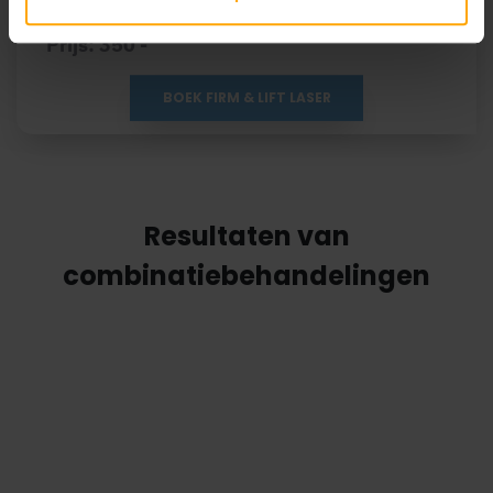
& 2 volgens het Fitzpatrick Model).
Prijs: 350 -
BOEK FIRM & LIFT LASER
Resultaten van
combinatiebehandelingen