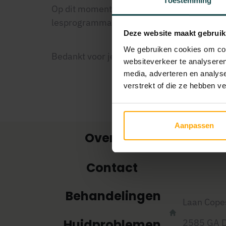
Toestemming
Op dit moment bieden wij helaas geen curs
lesprogramma's.
Deze website maakt gebruik
We gebruiken cookies om cont
Bedankt voor je interesse en begrip!
websiteverkeer te analyseren
media, adverteren en analys
verstrekt of die ze hebben v
Aanpassen
Over ons
Contact
Behandelingen
Laan Cope
Huidproblemen
2585 GA