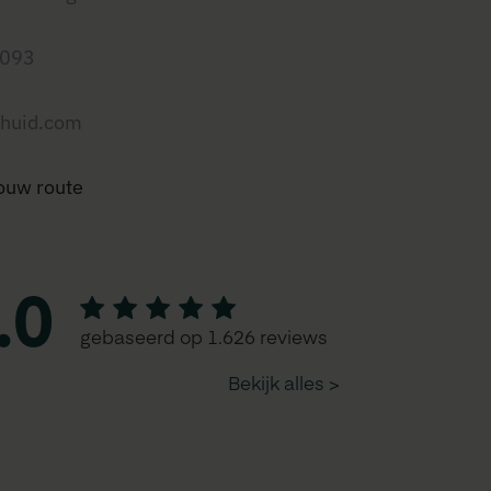
0093
huid.com
jouw route