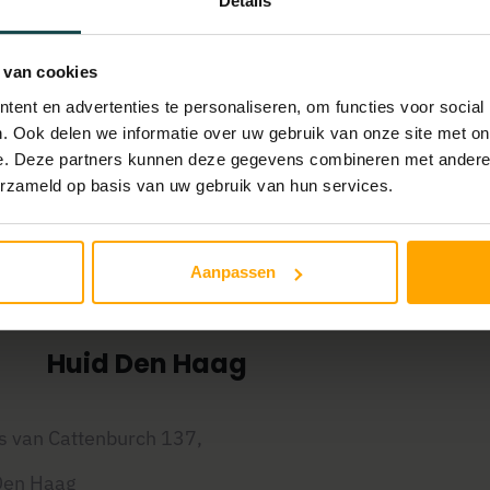
Details
ussen aan. We zijn achter de schermen druk bezig met 
 van cookies
ent en advertenties te personaliseren, om functies voor social
. Ook delen we informatie over uw gebruik van onze site met on
e. Deze partners kunnen deze gegevens combineren met andere i
erzameld op basis van uw gebruik van hun services.
Aanpassen
Onze locatie
Huid Den Haag
s van Cattenburch 137,
Den Haag