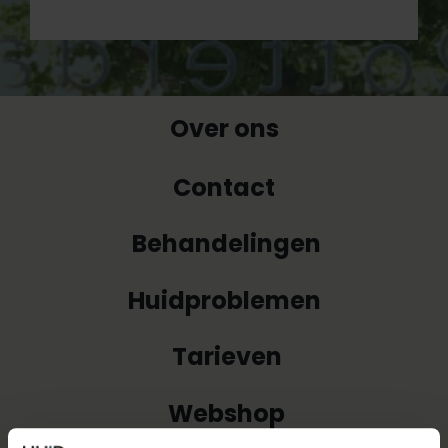
Over ons
Contact
Behandelingen
Huidproblemen
Tarieven
Webshop