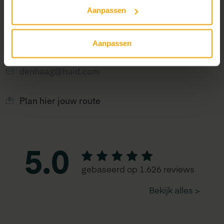
Aanpassen
2585 GA
Den Haag
070 239 0093
Aanpassen
denhaag@huid.com
Plan hier jouw route